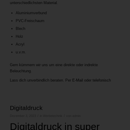
unterschiedlichsten Material.
Aluminiumverbund
PVC-Freischaum
Blech
Holz
Acryl
u.v.m.
Gern kümmern wir uns um eine direkte oder indrekte
Beleuchtung.
Lass dich unverbindlich beraten. Per
E-Mail
oder
telefonisch
Digitaldruck
/
/
Dezember 3, 2023
in
Werbetechnik
von
admin
Digitaldruck in super