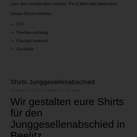
Lass dich unverbindlich beraten. Per
E-Mail
oder
telefonisch
Unsere Druckverfahren:
DTF
Flexfolie einfarbig
Flexfolie bedruckt
Flockfolie
Shirts Junggesellenabschied
/
/
Dezember 4, 2023
in
Textildruck
von
admin
Wir gestalten eure Shirts
für den
Junggesellenabschied in
Beelitz