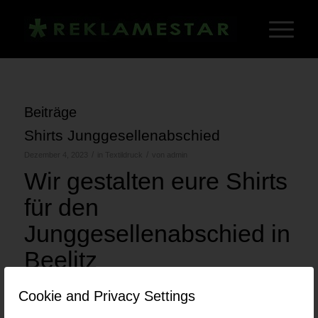
Schlagwortarchiv für: JGA T-Shirts
Du bist hier:
Startseite
/
JGA T-Shirts
Beiträge
Shirts Junggesellenabschied
/
/
Dezember 4, 2023
in
Textildruck
von
admin
Wir gestalten eure Shirts
für den
Junggesellenabschied in
Beelitz
Wir gestalten eure Shirts für den Junggesellenabschied nach
Cookie and Privacy Settings
euren Wünschen.