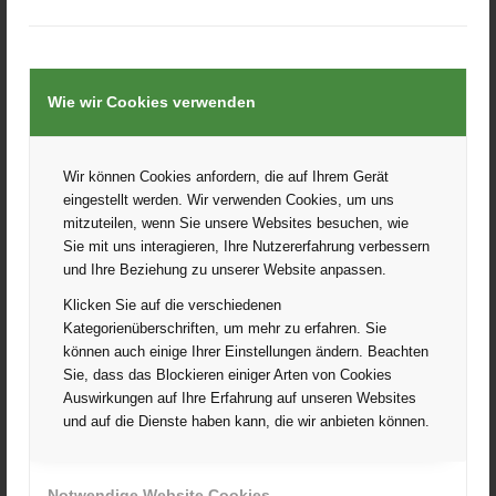
Viele Designwünsche sind möglich. Sprüche, Bilder,
unterschiedliche Motive u.v.m.
Pullover, Taschen und andere Textilien sind kein Problem.
Egal ob Männer oder Frauen JGA, wir erstellen und drucken dein
Wie wir Cookies verwenden
perfektes Shirt für deinen Anlass.#
Schaue auch unter unsere Rubrik
Abschluss T-Shirts
, vielleicht
wirst du dort fündig.
Wir können Cookies anfordern, die auf Ihrem Gerät
Eine Auswahl an unseren Produkten findet ihr
HIER.
eingestellt werden. Wir verwenden Cookies, um uns
mitzuteilen, wenn Sie unsere Websites besuchen, wie
Lass dich unverbindlich beraten. Per
E-Mail
oder
telefonisch
Sie mit uns interagieren, Ihre Nutzererfahrung verbessern
Unsere Druckverfahren:
und Ihre Beziehung zu unserer Website anpassen.
DTF
Klicken Sie auf die verschiedenen
Kategorienüberschriften, um mehr zu erfahren. Sie
Flexfolie einfarbig
können auch einige Ihrer Einstellungen ändern. Beachten
Flexfolie bedruckt
Sie, dass das Blockieren einiger Arten von Cookies
Flockfolie
Auswirkungen auf Ihre Erfahrung auf unseren Websites
und auf die Dienste haben kann, die wir anbieten können.
Notwendige Website Cookies